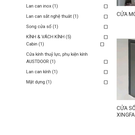
Lan can inox
(1)
CỬA MỞ
Lan can sắt nghệ thuât
(1)
Song cửa sổ
(1)
KÍNH & VÁCH KÍNH
(5)
Cabin
(1)
Cửa kính thuỷ lực, phụ kiện kính
AUSTDOOR
(1)
Lan can kính
(1)
Mặt dựng
(1)
CỬA SỔ
XINGFA