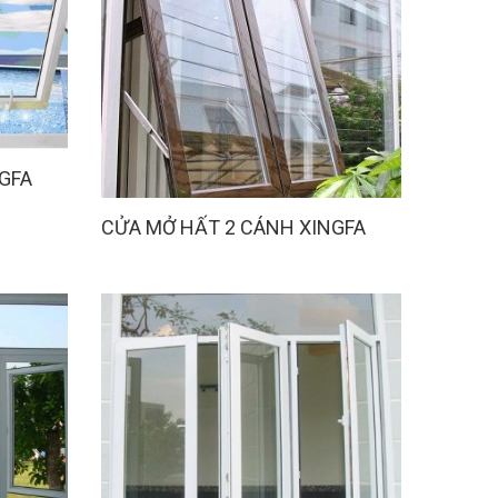
GFA
CỬA MỞ HẤT 2 CÁNH XINGFA