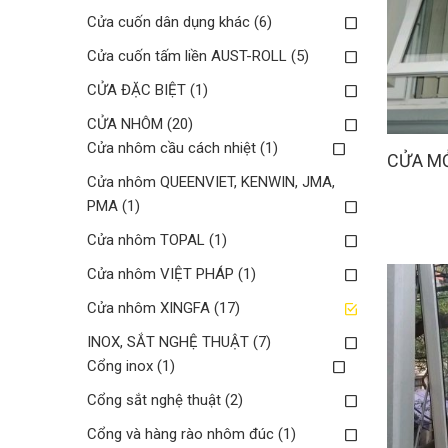
Cửa cuốn dân dụng khác
(6)
Cửa cuốn tấm liền AUST-ROLL
(5)
CỬA ĐẶC BIỆT
(1)
CỬA NHÔM
(20)
Cửa nhôm cầu cách nhiệt
(1)
CỬA MỞ
Cửa nhôm QUEENVIET, KENWIN, JMA,
PMA
(1)
Cửa nhôm TOPAL
(1)
Cửa nhôm VIỆT PHÁP
(1)
Cửa nhôm XINGFA
(17)
INOX, SẮT NGHỆ THUẬT
(7)
Cổng inox
(1)
Cổng sắt nghệ thuật
(2)
Cổng và hàng rào nhôm đúc
(1)