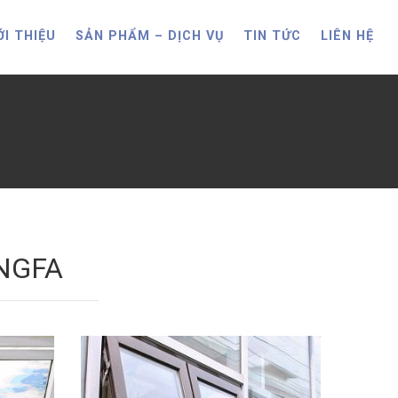
ỚI THIỆU
SẢN PHẨM – DỊCH VỤ
TIN TỨC
LIÊN HỆ
NGFA