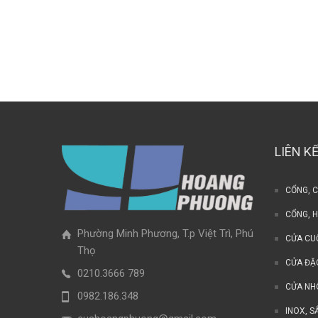
LIÊN K
CỔNG, 
CỔNG, 
Phường Minh Phương, T.p Việt Trì, Phú
CỬA CU
Thọ
CỬA ĐẶ
0210.3666 789
CỬA N
0982.186.348
INOX, S