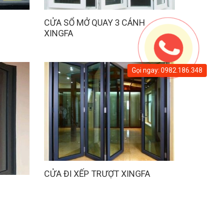
CỬA SỔ MỞ QUAY 3 CÁNH
XINGFA
Gọi ngay: 0982.186.348
CỬA ĐI XẾP TRƯỢT XINGFA