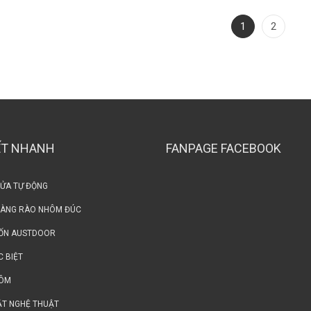
1
2
ẾT NHANH
FANPAGE FACEBOOK
CỬA TỰ ĐỘNG
HÀNG RÀO NHÔM ĐÚC
ỐN AUSTDOOR
C BIỆT
HÔM
ẮT NGHỆ THUẬT