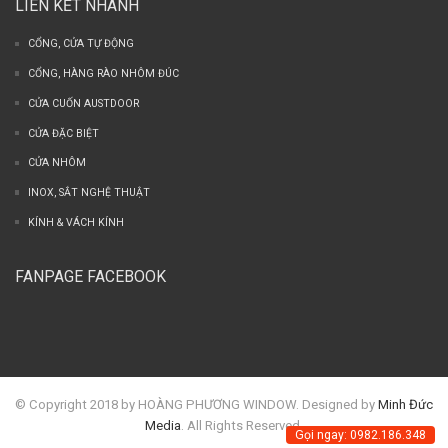
LIÊN KẾT NHANH
CỔNG, CỬA TỰ ĐỘNG
CỔNG, HÀNG RÀO NHÔM ĐÚC
CỬA CUỐN AUSTDOOR
CỬA ĐẶC BIỆT
CỬA NHÔM
INOX, SẮT NGHỆ THUẬT
KÍNH & VÁCH KÍNH
FANPAGE FACEBOOK
© Copyright 2018 by HOÀNG PHƯƠNG WINDOW. Designed by
Minh Đức
Media
. All Rights Reserved.
Gọi ngay: 0982.186.348