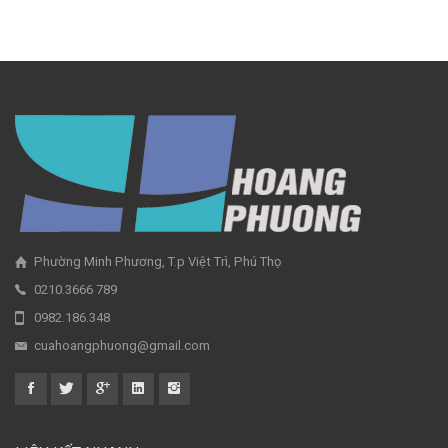
Phường Minh Phương, T.p Việt Trì, Phú Thọ
0210.3666 789
0982.186.348
cuahoangphuong@gmail.com