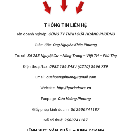
THÔNG TIN LIÊN HỆ
Tên doanh nghiệp:
CÔNG TY TNHH CỬA HOÀNG PHƯƠNG
Giám đốc:
Ông Nguyễn Khắc Phương
Trụ sở:
Số 285 Nguyệt Cư – Nông Trang – Việt Trì – Phú Thọ
Điện thoại/fax:
0982 186 348 / (0210) 3666 789
Email:
cuahoangphuong@gmail.com
Website:
http://hpwindows.vn
Fanpage:
Cửa Hoàng Phương
Giấy phép kinh doanh:
Số
2600741187
Mã số thuế:
2600741187
LĨNH VỰC SẢN XUẤT – KINH DOANH