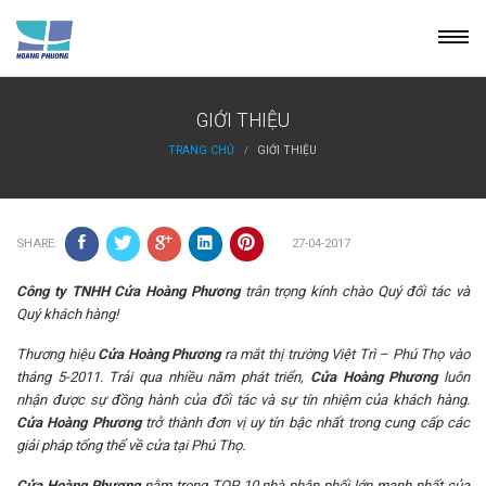
Skip
to
content
GIỚI THIỆU
TRANG CHỦ
GIỚI THIỆU
27-04-2017
SHARE:
Công ty TNHH Cửa Hoàng Phương
trân trọng kính chào Quý đối tác và
Quý khách hàng!
Thương hiệu
Cửa Hoàng Phương
ra mắt thị trường Việt Trì – Phú Thọ vào
tháng 5-2011. Trải qua nhiều năm phát triển,
Cửa Hoàng Phương
luôn
nhận được sự đồng hành của đối tác và sự tín nhiệm của khách hàng.
Cửa Hoàng Phương
trở thành đơn vị uy tín bậc nhất trong cung cấp các
giải pháp tổng thể về cửa tại Phú Thọ.
Cửa Hoàng Phương
nằm trong TOP 10 nhà phân phối lớn mạnh nhất của