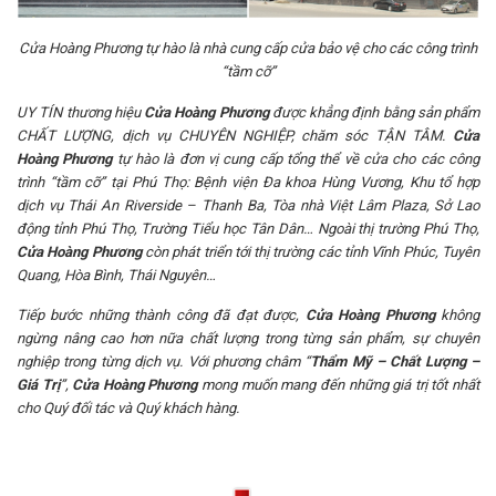
Cửa Hoàng Phương tự hào là nhà cung cấp cửa bảo vệ cho các công trình
“tầm cỡ”
UY TÍN thương hiệu
Cửa Hoàng Phương
được khẳng định bằng sản phẩm
CHẤT LƯỢNG, dịch vụ CHUYÊN NGHIỆP, chăm sóc TẬN TÂM.
Cửa
Hoàng Phương
tự hào là đơn vị cung cấp tổng thể về cửa cho các công
trình “tầm cỡ” tại Phú Thọ: Bệnh viện Đa khoa Hùng Vương, Khu tổ hợp
dịch vụ Thái An Riverside – Thanh Ba, Tòa nhà Việt Lâm Plaza, Sở Lao
động tỉnh Phú Thọ, Trường Tiểu học Tân Dân… Ngoài thị trường Phú Thọ,
Cửa Hoàng Phương
còn phát triển tới thị trường các tỉnh Vĩnh Phúc, Tuyên
Quang, Hòa Bình, Thái Nguyên…
Tiếp bước những thành công đã đạt được,
Cửa Hoàng Phương
không
ngừng nâng cao hơn nữa chất lượng trong từng sản phẩm, sự chuyên
nghiệp trong từng dịch vụ. Với phương châm “
Thẩm Mỹ – Chất Lượng –
Giá Trị
”,
Cửa Hoàng Phương
mong muốn mang đến những giá trị tốt nhất
cho Quý đối tác và Quý khách hàng.