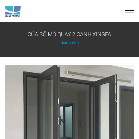
Skip
to
content
CỬA SỔ MỞ QUAY 2 CÁNH XINGFA
TRANG CHỦ