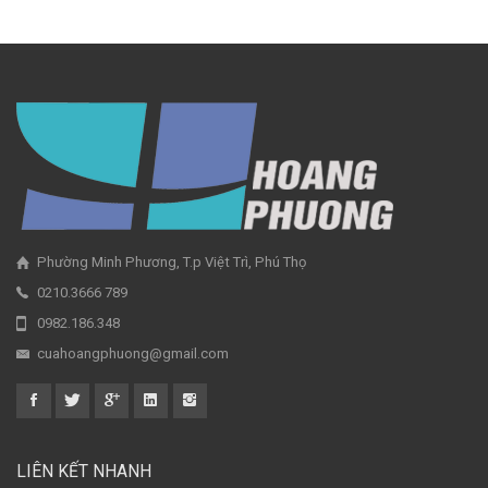
Phường Minh Phương, T.p Việt Trì, Phú Thọ
0210.3666 789
0982.186.348
cuahoangphuong@gmail.com
LIÊN KẾT NHANH