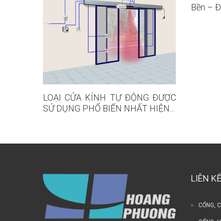
Bền – Đ
LOẠI CỬA KÍNH TỰ ĐỘNG ĐƯỢC
SỬ DỤNG PHỔ BIẾN NHẤT HIỆN...
LIÊN K
CỔNG, 