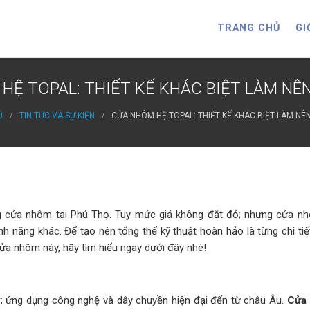
TRANG CHỦ
GI
HỆ TOPAL: THIẾT KẾ KHÁC BIỆT LÀM NÊ
Ủ
TIN TỨC VÀ SỰ KIỆN
CỬA NHÔM HỆ TOPAL: THIẾT KẾ KHÁC BIỆT LÀM NÊ
ờng cửa nhôm tại Phú Thọ. Tuy mức giá không đắt đỏ; nhưng cửa n
nh năng khác. Để tạo nên tổng thể kỹ thuật hoàn hảo là từng chi tiế
ửa nhôm này, hãy tìm hiểu ngay dưới đây nhé!
r
; ứng dụng công nghệ và dây chuyền hiện đại đến từ châu Âu.
Cửa