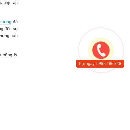
; chịu áp
hương
đã
ng đến sự
 nhưng cửa
 công ty.
Gọi ngay: 0982.186.348