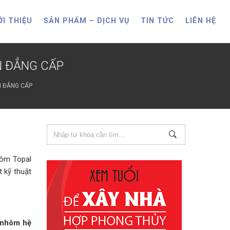
ỚI THIỆU
SẢN PHẨM – DỊCH VỤ
TIN TỨC
LIÊN HỆ
N ĐẲNG CẤP
N ĐẲNG CẤP
hôm Topal
t kỹ thuật
 nhôm hệ