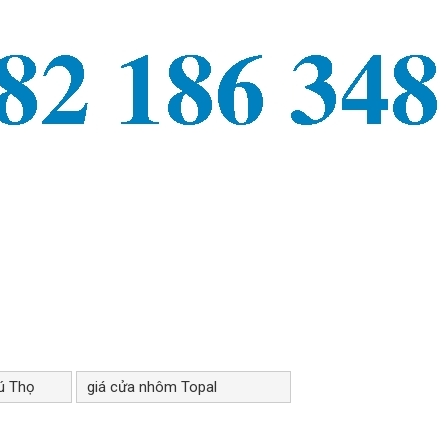
ú Thọ
giá cửa nhôm Topal