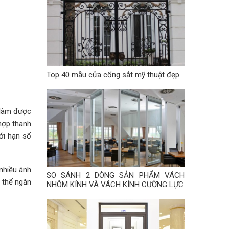
Top 40 mẫu cửa cổng sắt mỹ thuật đẹp
 làm được
 hợp thanh
ới hạn số
nhiều ánh
SO SÁNH 2 DÒNG SẢN PHẨM VÁCH
ó thể ngăn
NHÔM KÍNH VÀ VÁCH KÍNH CƯỜNG LỰC