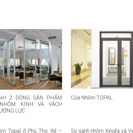
NH 2 DÒNG SẢN PHẨM
Cửa Nhôm TOPAL
 NHÔM KÍNH VÀ VÁCH
CƯỜNG LỰC
ôm Topal ở Phú Thọ: Rẻ –
So sánh nhôm Xingfa và Vi