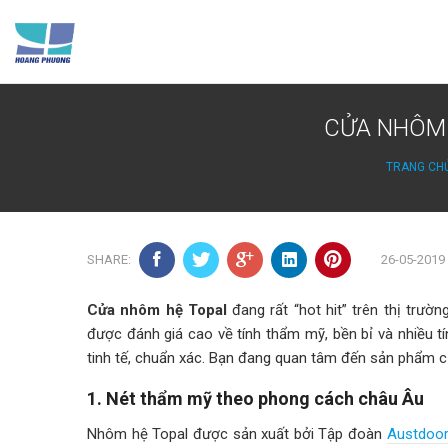
Skip
to
content
CỬA NHÔM 
TRANG CH
SHARE:
26-05-2019
Cửa nhôm hệ Topal
đang rất “hot hit” trên thị trư
được đánh giá cao về tính thẩm mỹ, bền bỉ và nhiều tí
tinh tế, chuẩn xác. Bạn đang quan tâm đến sản phẩm c
1. Nét thẩm mỹ theo phong cách châu Âu
Nhôm hệ Topal được sản xuất bởi Tập đoàn
Austdoo