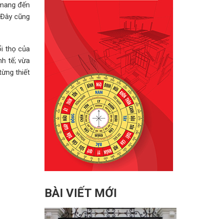
 mang đến
 Đây cũng
i thọ của
h tế; vừa
từng thiết
BÀI VIẾT MỚI