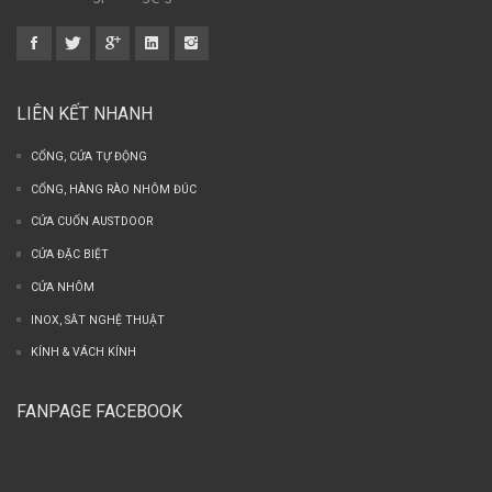
LIÊN KẾT NHANH
CỔNG, CỬA TỰ ĐỘNG
CỔNG, HÀNG RÀO NHÔM ĐÚC
CỬA CUỐN AUSTDOOR
CỬA ĐẶC BIỆT
CỬA NHÔM
INOX, SẮT NGHỆ THUẬT
KÍNH & VÁCH KÍNH
FANPAGE FACEBOOK