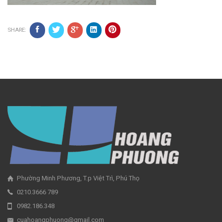
SHARE:
Phường Minh Phương, T.p Việt Trì, Phú Thọ
0210.3666 789
0982.186.348
cuahoangphuong@gmail.com