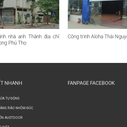
ình nhà anh Thành địa chỉ
Công trình Aloha Thái Nguy
ong Phú Thọ.
ẾT NHANH
FANPAGE FACEBOOK
CỬA TỰ ĐỘNG
HÀNG RÀO NHÔM ĐÚC
ỐN AUSTDOOR