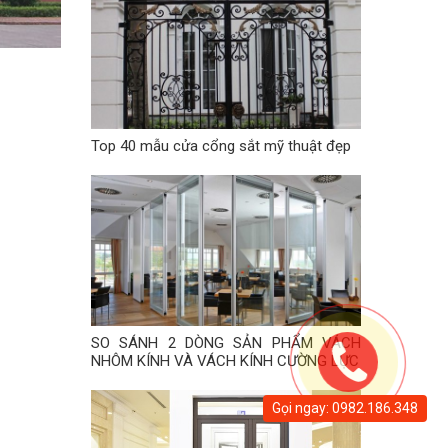
Top 40 mẫu cửa cổng sắt mỹ thuật đẹp
SO SÁNH 2 DÒNG SẢN PHẨM VÁCH
NHÔM KÍNH VÀ VÁCH KÍNH CƯỜNG LỰC
Gọi ngay: 0982.186.348