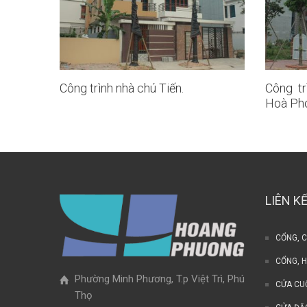
Công trình nhà chú Tiến.
Công tr
Hoà Ph
LIÊN K
CỔNG, 
CỔNG, 
Phường Minh Phương, T.p Việt Trì, Phú
CỬA CU
Thọ