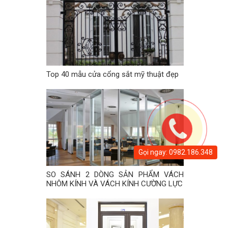
Top 40 mẫu cửa cổng sắt mỹ thuật đẹp
Gọi ngay: 0982.186.348
SO SÁNH 2 DÒNG SẢN PHẨM VÁCH
NHÔM KÍNH VÀ VÁCH KÍNH CƯỜNG LỰC