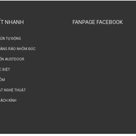
ẾT NHANH
FANPAGE FACEBOOK
CỬA TỰ ĐỘNG
HÀNG RÀO NHÔM ĐÚC
ỐN AUSTDOOR
C BIỆT
HÔM
ẮT NGHỆ THUẬT
VÁCH KÍNH