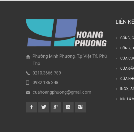
LIÊN K
CỔNG, 
CỔNG, 
Phường Minh Phương, T.p Việt Trì, Phú
CỬA CU
Thọ
CỬA ĐẶ
0210.3666 789
CỬA N
0982.186.348
INOX, S
cuahoangphuong@gmail.com
KÍNH & 