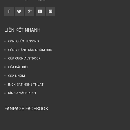
LIÊN KẾT NHANH
CỔNG, CỬA TỰ ĐỘNG
CỔNG, HÀNG RÀO NHÔM ĐÚC
CỬA CUỐN AUSTDOOR
CỬA ĐẶC BIỆT
CỬA NHÔM
INOX, SẮT NGHỆ THUẬT
KÍNH & VÁCH KÍNH
FANPAGE FACEBOOK