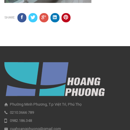
SHARE:
Phường Minh Phương, T.p Việt Trì, Phú Thọ
0210.3666 789
0982.186.348
cuahoangphuong@gmail.com