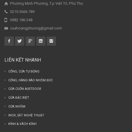
Phường Minh Phương, T.p Việt Trì, Phú Thọ
0210.3666 789
0982.186.348
cuahoangphuong@gmail.com
LIÊN KẾT NHANH
CỔNG, CỬA TỰ ĐỘNG
CỔNG, HÀNG RÀO NHÔM ĐÚC
CỬA CUỐN AUSTDOOR
CỬA ĐẶC BIỆT
CỬA NHÔM
INOX, SẮT NGHỆ THUẬT
KÍNH & VÁCH KÍNH