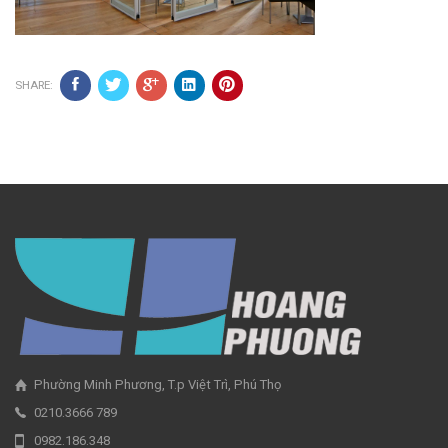
SHARE:
Phường Minh Phương, T.p Việt Trì, Phú Thọ
0210.3666 789
0982.186.348