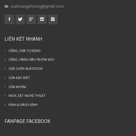
cuahoangphuong@gmail.com
LIÊN KẾT NHANH
CỔNG, CỬA TỰ ĐỘNG
CỔNG, HÀNG RÀO NHÔM ĐÚC
CỬA CUỐN AUSTDOOR
CỬA ĐẶC BIỆT
CỬA NHÔM
INOX, SẮT NGHỆ THUẬT
KÍNH & VÁCH KÍNH
FANPAGE FACEBOOK