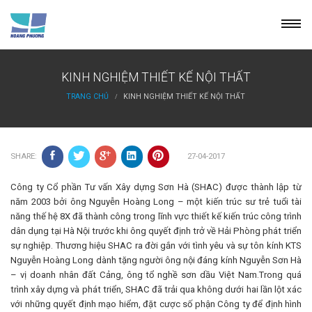
Skip
to
content
KINH NGHIỆM THIẾT KẾ NỘI THẤT
TRANG CHỦ
KINH NGHIỆM THIẾT KẾ NỘI THẤT
27-04-2017
SHARE:
Công ty Cổ phần Tư vấn Xây dựng Sơn Hà (SHAC) được thành lập từ
năm 2003 bởi ông Nguyễn Hoàng Long – một kiến trúc sư trẻ tuổi tài
năng thế hệ 8X đã thành công trong lĩnh vực thiết kế kiến trúc công trình
dân dụng tại Hà Nội trước khi ông quyết định trở về Hải Phòng phát triển
sự nghiệp. Thương hiệu SHAC ra đời gắn với tình yêu và sự tôn kính KTS
Nguyễn Hoàng Long dành tặng người ông nội đáng kính Nguyễn Sơn Hà
– vị doanh nhân đất Cảng, ông tổ nghề sơn dầu Việt Nam.Trong quá
trình xây dựng và phát triển, SHAC đã trải qua không dưới hai lần lột xác
với những quyết định mạo hiểm, đặt cược số phận Công ty để định hình