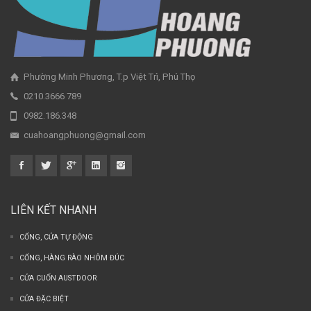
Phường Minh Phương, T.p Việt Trì, Phú Thọ
0210.3666 789
0982.186.348
cuahoangphuong@gmail.com
LIÊN KẾT NHANH
CỔNG, CỬA TỰ ĐỘNG
CỔNG, HÀNG RÀO NHÔM ĐÚC
CỬA CUỐN AUSTDOOR
CỬA ĐẶC BIỆT