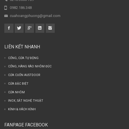
0982.186.348
cuahoangphuong@gmail.com
LIÊN KẾT NHANH
CỔNG, CỬA TỰ ĐỘNG
CỔNG, HÀNG RÀO NHÔM ĐÚC
CỬA CUỐN AUSTDOOR
CỬA ĐẶC BIỆT
CỬA NHÔM
INOX, SẮT NGHỆ THUẬT
KÍNH & VÁCH KÍNH
FANPAGE FACEBOOK