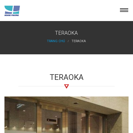
Skip
to
content
TERAOKA
TRANG CHỦ
TERAOKA
TERAOKA