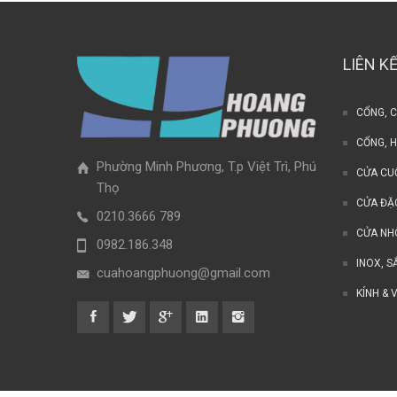
LIÊN K
CỔNG, 
CỔNG, 
Phường Minh Phương, T.p Việt Trì, Phú
CỬA CU
Thọ
CỬA ĐẶ
0210.3666 789
CỬA N
0982.186.348
INOX, S
cuahoangphuong@gmail.com
KÍNH & 