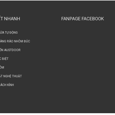
ẾT NHANH
FANPAGE FACEBOOK
CỬA TỰ ĐỘNG
HÀNG RÀO NHÔM ĐÚC
ỐN AUSTDOOR
C BIỆT
HÔM
ẮT NGHỆ THUẬT
VÁCH KÍNH