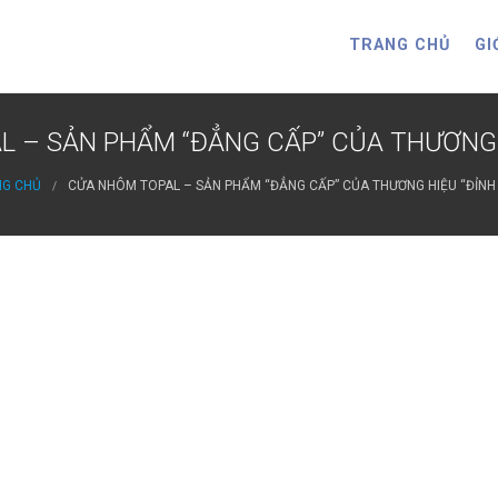
TRANG CHỦ
GI
 – SẢN PHẨM “ĐẲNG CẤP” CỦA THƯƠNG 
G CHỦ
CỬA NHÔM TOPAL – SẢN PHẨM “ĐẲNG CẤP” CỦA THƯƠNG HIỆU “ĐỈNH