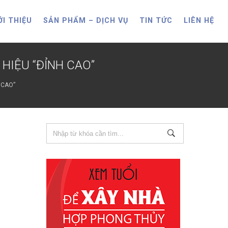
ỚI THIỆU
SẢN PHẨM – DỊCH VỤ
TIN TỨC
LIÊN HỆ
HIỆU “ĐỈNH CAO”
 CAO”