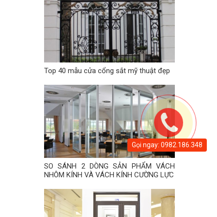
Top 40 mẫu cửa cổng sắt mỹ thuật đẹp
Gọi ngay: 0982.186.348
SO SÁNH 2 DÒNG SẢN PHẨM VÁCH
NHÔM KÍNH VÀ VÁCH KÍNH CƯỜNG LỰC