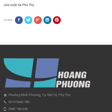
cửa cuốn tại Phú Thọ
SHARE:
Phường Minh Phương, T.p Việt Trì, Phú Thọ
0210.3666 789
0982.186.348