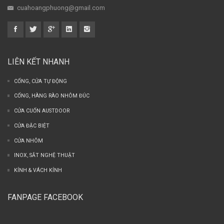
cuahoangphuong@gmail.com
LIÊN KẾT NHANH
CỔNG, CỬA TỰ ĐỘNG
CỔNG, HÀNG RÀO NHÔM ĐÚC
CỬA CUỐN AUSTDOOR
CỬA ĐẶC BIỆT
CỬA NHÔM
INOX, SẮT NGHỆ THUẬT
KÍNH & VÁCH KÍNH
FANPAGE FACEBOOK