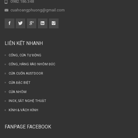
0982.186.348
cuahoangphuong@gmail.com
LIÊN KẾT NHANH
CỔNG, CỬA TỰ ĐỘNG
CỔNG, HÀNG RÀO NHÔM ĐÚC
CỬA CUỐN AUSTDOOR
CỬA ĐẶC BIỆT
CỬA NHÔM
INOX, SẮT NGHỆ THUẬT
KÍNH & VÁCH KÍNH
FANPAGE FACEBOOK