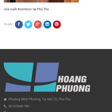
cửa cuốn Austdoor tại Phú Thọ
SHARE:
Phường Minh Phương, T.p Việt Trì, Phú Thọ
0210.3666 789