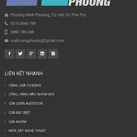
Phường Minh Phương, T.p Việt Trì, Phú Thọ
0210.3666 789
0982.186.348
cuahoangphuong@gmail.com
LIÊN KẾT NHANH
CỔNG, CỬA TỰ ĐỘNG
CỔNG, HÀNG RÀO NHÔM ĐÚC
CỬA CUỐN AUSTDOOR
CỬA ĐẶC BIỆT
CỬA NHÔM
INOX, SẮT NGHỆ THUẬT