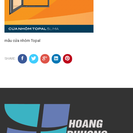
mẫu cửa nhôm Topal
SHARE: