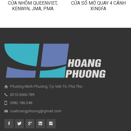
CỬA NHÔM QUEENVIET,
CỬA SỔ MỞ QUAY 4 CÁNH
KENWIN, JMA, PMA
XINGFA
Phường Minh Phương, T.p Việt Trì, Phú Thọ
0210.3666 789
0982.186.348
cuahoangphuong@gmail.com