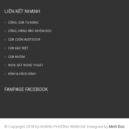
LIÊN KẾT NHANH
CỔNG, CỬA TỰ ĐỘNG
CỔNG, HÀNG RÀO NHÔM ĐÚC
CỬA CUỐN AUSTDOOR
CỬA ĐẶC BIỆT
CỬA NHÔM
INOX, SẮT NGHỆ THUẬT
KÍNH & VÁCH KÍNH
FANPAGE FACEBOOK
© Copyright 2018 by HOÀNG PHƯƠNG WINDOW. Designed by
Minh Đức